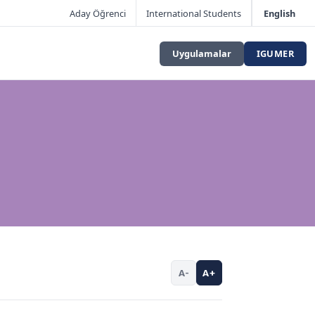
Aday Öğrenci
International Students
English
Uygulamalar
IGUMER
A-
A+