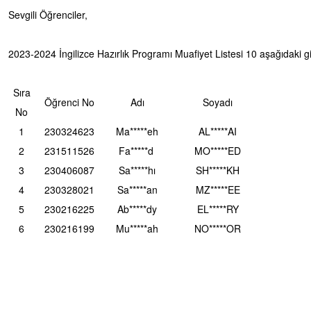
Sevgili Öğrenciler,
2023-2024 İngilizce Hazırlık Programı Muafiyet Listesi 10 aşağıdaki g
Sıra
Öğrenci No
Adı
Soyadı
No
1
230324623
Ma*****eh
AL*****AI
2
231511526
Fa*****d
MO*****ED
3
230406087
Sa*****hı
SH*****KH
4
230328021
Sa*****an
MZ*****EE
5
230216225
Ab*****dy
EL*****RY
6
230216199
Mu*****ah
NO*****OR