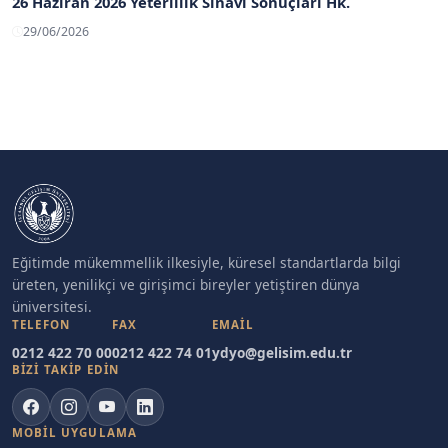
26 Haziran 2026 Yeterlilik Sınavı Sonuçları Hk.
29/06/2026
Eğitimde mükemmellik ilkesiyle, küresel standartlarda bilgi
üreten, yenilikçi ve girişimci bireyler yetiştiren dünya
üniversitesi.
TELEFON
FAX
EMAIL
0212 422 70 00
0212 422 74 01
ydyo@gelisim.edu.tr
BİZİ TAKİP EDİN
MOBIL UYGULAMA