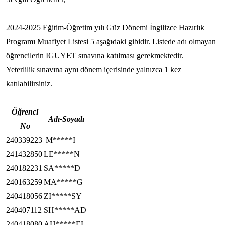
2024-2025 Eğitim-Öğretim yılı Güz Dönemi İngilizce Hazırlık
Programı Muafiyet Listesi 5 aşağıdaki gibidir. Listede adı olmayan
öğrencilerin IGUYET sınavına katılması gerekmektedir.
Yeterlilik sınavına aynı dönem içerisinde yalnızca 1 kez
katılabilirsiniz.
Öğrenci
Adı-Soyadı
No
240339223
M*****I
241432850
LE*****N
240182231
SA*****D
240163259
MA*****G
240418056
ZI*****SY
240407112
SH*****AD
240418080
AH*****EL