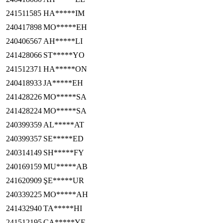
241511585
HA*****IM
240417898
MO*****EH
240406567
AH*****LI
241428066
ST*****YO
241512371
HA*****ON
240418933
JA*****EH
241428226
MO*****SA
241428224
MO*****SA
240399359
AL*****AT
240399357
SE*****ED
240314149
SH*****FY
240169159
MU*****AB
241620909
ŞE*****UR
240339225
MO*****AH
241432940
TA*****HI
241512195
CA*****YE