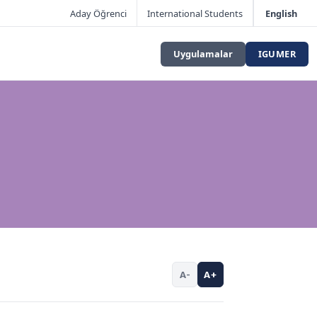
Aday Öğrenci
International Students
English
Uygulamalar
IGUMER
A-
A+