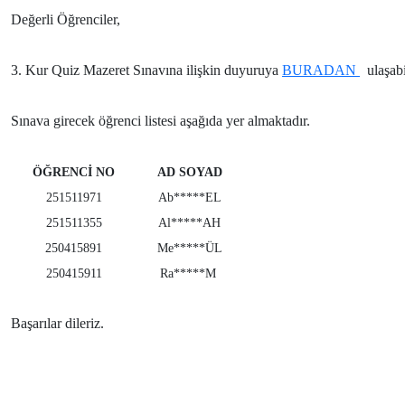
Değerli Öğrenciler,
3. Kur Quiz Mazeret Sınavına ilişkin duyuruya
BURADAN
ulaşabi
Sınava girecek öğrenci listesi aşağıda yer almaktadır.
ÖĞRENCİ NO
AD SOYAD
251511971
Ab*****EL
251511355
Al*****AH
250415891
Me*****ÜL
250415911
Ra*****M
Başarılar dileriz.