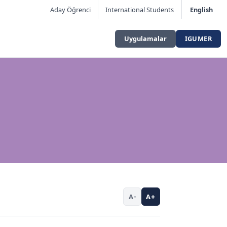
Aday Öğrenci
International Students
English
Uygulamalar
IGUMER
A-
A+