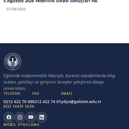
5 Ağustos 2026 Yeterlilik Sınavı Sonuçları Hk.
07/08/2026
Eğitimde mükemmellik ilkesiyle, küresel standartlarda bilgi
üreten, yenilikçi ve girişimci bireyler yetiştiren dünya
üniversitesi.
TELEFON
FAX
EMAIL
0212 422 70 00
0212 422 74 01
ydyo@gelisim.edu.tr
BİZİ TAKİP EDİN
MOBIL UYGULAMA